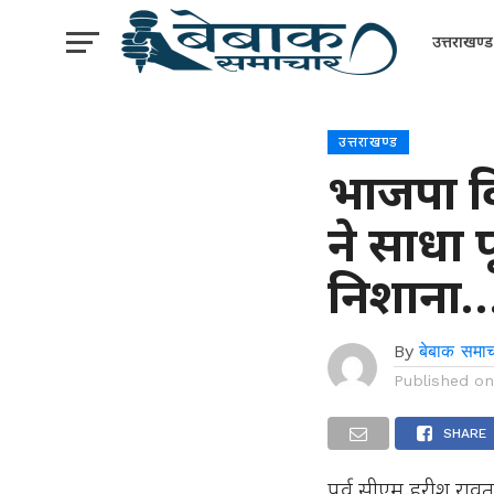
उत्तराखण्ड
उत्तराखण्ड
भाजपा व
ने साधा 
निशाना
By
बेबाक समाच
Published o
SHARE
पूर्व सीएम हरीश राव