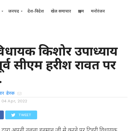
जनपद
देश-विदेश
खेल समाचार
क्राइम
मनोरंजन
िधायक किशोर उपाध्याय
पूर्व सीएम हरीश रावत पर
…
ार डेस्क
n
04 Apr, 2022
TWEET
त द्वारा अपनी तुलना हनुमान जी से करने पर टिहरी विधायक