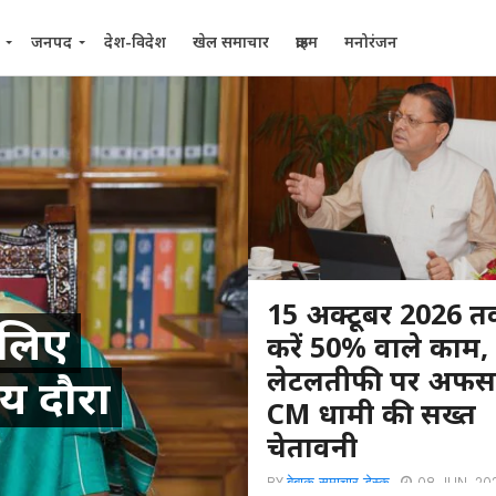
जनपद
देश-विदेश
खेल समाचार
क्राइम
मनोरंजन
15 अक्टूबर 2026 तक
 लिए
करें 50% वाले काम,
लेटलतीफी पर अफसर
ीय दौरा
CM धामी की सख्त
चेतावनी
BY
बेबाक समाचार डेस्क
08 JUN, 20