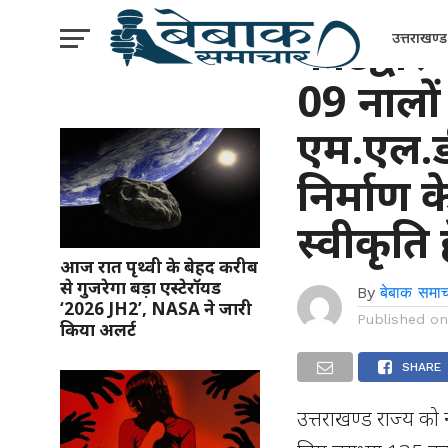
उत्तराखंड
कोटद्वार 
उत्तराखण्ड
09 नालो
एम.एल.डी
निर्माण 
स्वीकृति ह
आज रात पृथ्वी के बेहद करीब
से गुजरेगा बड़ा एस्टेरॉयड
By
बेबाक समाच
‘2026 JH2’, NASA ने जारी
Published o
किया अलर्ट
SHARE
उत्तराखण्ड राज्य को 