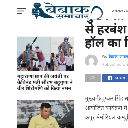
उत्तराखंड
मुख्यमंत्
उत्तराखण्ड
से हरबंश
हॉल का 
By
बेबाक समाच
Published o
महाराणा प्रताप की जयंती पर
SHARE
कैबिनेट मंत्री सौरभ बहुगुणा ने
वीर शिरोमणि को किया नमन
मुख्यमंत्री पुष्कर सि
आयोजित कार्यक्रम में
कपूर मेमोरियल कम्य