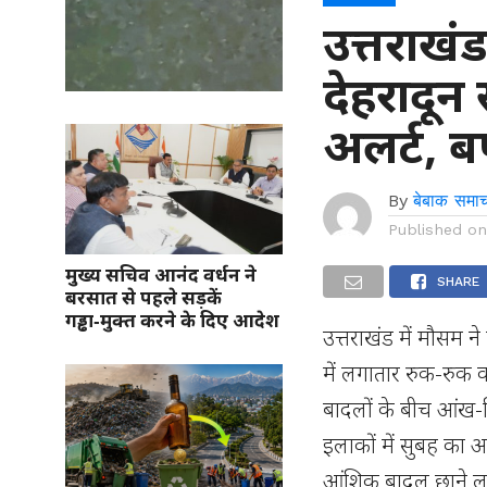
उत्तराखंड
देहरादून
अलर्ट, ब
By
बेबाक समाच
Published o
मुख्य सचिव आनंद वर्धन ने
SHARE
बरसात से पहले सड़कें
गड्ढा‑मुक्त करने के दिए आदेश
उत्तराखंड में मौसम ने
में लगातार रुक-रुक क
बादलों के बीच आंख-
इलाकों में सुबह का 
आंशिक बादल छाने लगे