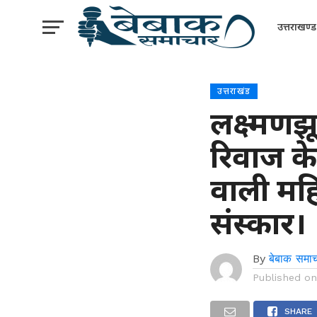
उत्तराखण्ड
उत्तराखंड
लक्ष्मणझू
रिवाज क
वाली मह
संस्कार।
By
बेबाक समाच
Published o
SHARE