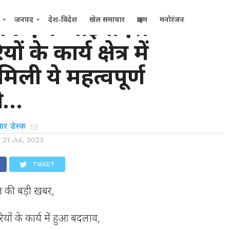
े किए 4 आईपीएस
जनपद
देश-विदेश
खेल समाचार
क्राइम
मनोरंजन
 के कार्य क्षेत्र में
िली ये महत्वपूर्ण
री…
ार डेस्क
n
21 Jul, 2023
TWEET
ज की बड़ी खबर,
ं के कार्य में हुआ बदलाव,