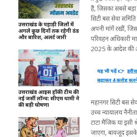
हैं, जिसका सबसे बड
सिटी बस सेवा समिति न
उत्तराखंड के पहाड़ी जिलों में
अपनी मांगें रखीं, ज
अगले कुछ दिनों तक रहेगी ठंड
और बारिश, अलर्ट जारी
परिवहन अधिकारी मान
2025 के आदेश की अव
यह भी पढ़ें 👉
हरीश 
बढ़ाकर 4 करोड़ करन
उत्तराखंड आइस हॉकी टीम की
नई जर्सी लॉन्च: सीएम धामी ने
महानगर सिटी बस सेव
की बड़ी घोषणा
उच्च न्यायालय नैनीता
टाटा मैजिक या इसी श
जाएगा, बावजूद इसके 