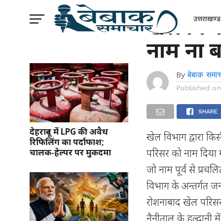
उत्तराखंड
खेल विभा
उत्तराखण्ड
नाम ना ब
By
बेबाक समाच
Published o
SHARE
देहरादून में LPG की अवैध
खेल विभाग द्वारा किस
रिफिलिंग का पर्दाफाश;
परिसर को नाम दिया ग
चालक‑हेल्पर पर मुकदमा
जो नाम पूर्व से प्रचलि
विभाग के अन्तर्गत ज
रोशनाबाद खेल परिस
नैनीताल के हल्द्वानी 