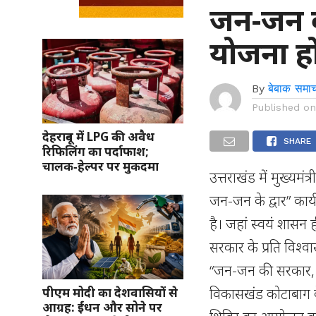
जन-जन क
योजना ह
By
बेबाक समाच
Published o
देहरादून में LPG की अवैध
SHARE
रिफिलिंग का पर्दाफाश;
चालक‑हेल्पर पर मुकदमा
उत्तराखंड में मुख्यमं
जन-जन के द्वार” कार्
है। जहां स्वयं शासन
सरकार के प्रति विश्व
“जन-जन की सरकार, जन
विकासखंड कोटाबाग के 
पीएम मोदी का देशवासियों से
आग्रह: ईंधन और सोने पर