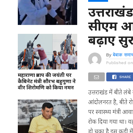
उत्तराखं
सीएम आव
बढ़ाए सु
By
बेबाक समाच
Published o
महाराणा प्रताप की जयंती पर
SHARE
कैबिनेट मंत्री सौरभ बहुगुणा ने
वीर शिरोमणि को किया नमन
उत्तराखंड में बीते लं
आंदोलनरत है, बीते र
पर स्वास्थ्य मंत्री आ
रोक दिया गया था। वही
हो चुका है इस कड़ी म