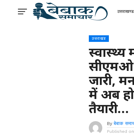
उत्तराखण्ड
उत्तराखंड
स्वास्थ्
सीएमओ 
जारी, मनम
में अब हो
तैयारी…
By
बेबाक समाच
Published o