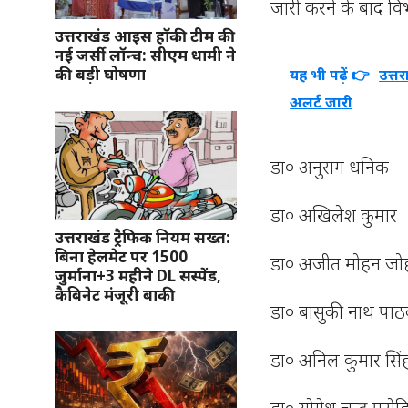
जारी करने के बाद 
उत्तराखंड आइस हॉकी टीम की
नई जर्सी लॉन्च: सीएम धामी ने
की बड़ी घोषणा
यह भी पढ़ें 👉
उत्त
अलर्ट जारी
डा० अनुराग धनिक
डा० अखिलेश कुमार
उत्तराखंड ट्रैफिक नियम सख्त:
बिना हेलमेट पर 1500
डा० अजीत मोहन जो
जुर्माना+3 महीने DL सस्पेंड,
कैबिनेट मंजूरी बाकी
डा० बासुकी नाथ पा
डा० अनिल कुमार सिं