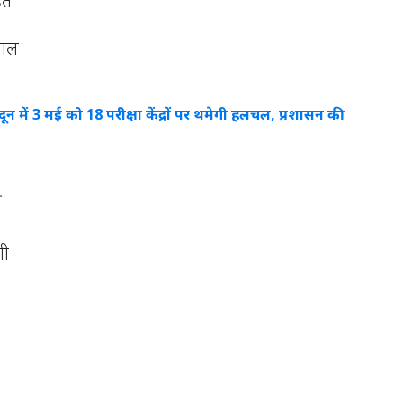
ित
याल
दून में 3 मई को 18 परीक्षा केंद्रों पर थमेगी हलचल, प्रशासन की
ा
शी
ह