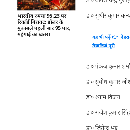
डा० योगेश चन्द्र पुरोह
डा० सुधीर कुमार कन्
भारतीय रुपया 95.23 पर
रिकॉर्ड गिरावट: डॉलर के
मुकाबले पहली बार 95 पार,
महंगाई का खतरा
यह भी पढ़ें 👉
देहरा
तैयारियां पूरी
डा० पंकज कुमार शर्म
डा० सुबोध कुमार जो
डा० श्याम विजय
डा० राजेश कुमार सिं
डा० जितेन्द्र भट्ट