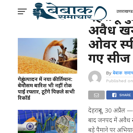
उत्तराखंड
देहरादून 
उत्तराखण्ड
अवैध ख
ओवर स्प
गए सीज
By
बेबाक समाच
गेहूं उत्पादन में नया कीर्तिमान:
Published o
बेमौसम बारिश भी नहीं रोक
पाई रफ्तार, टूटेंगे पिछले सभी
SHARE
रिकॉर्ड
देहरादून, 30 अप्रैल —
बाद जनपद में अवैध ख
बड़े पैमाने पर अभिय