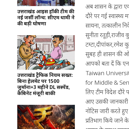
अब शासन के द्वारा ए
उत्तराखंड आइस हॉकी टीम की
दौरे पर गई स्वास्थ्
नई जर्सी लॉन्च: सीएम धामी ने
की बड़ी घोषणा
सायना, तत्कालीन नि
सुनीता रतूड़ी,राजीव 
टम्टा,दीपांकर,रमेश 
सुबह ही शासन की ओर 
आपको बता दें कि ए
Taiwan Universi
उत्तराखंड ट्रैफिक नियम सख्त:
बिना हेलमेट पर 1500
for Middle & Senior
जुर्माना+3 महीने DL सस्पेंड,
लिए टीम विदेश दौरे 
कैबिनेट मंजूरी बाकी
आए उसकी जानकारी तक
नोटिस जारी करते हुए 
प्रतिभाग किये जाने के