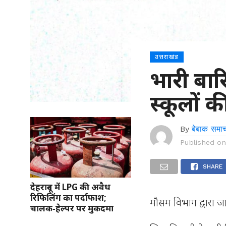
उत्तराखंड
भारी बार
स्कूलों क
By
बेबाक समाच
Published o
SHARE
देहरादून में LPG की अवैध
रिफिलिंग का पर्दाफाश;
मौसम विभाग द्वारा जा
चालक‑हेल्पर पर मुकदमा