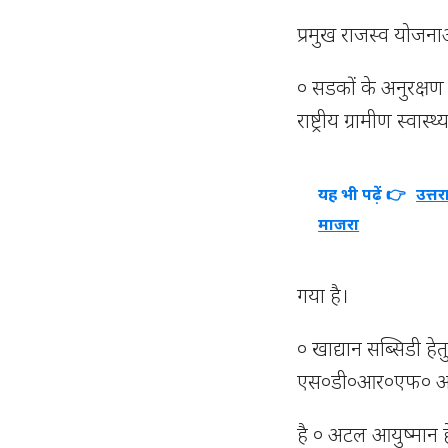
प्रमुख राजस्व योजनाओं
० सडकों के अनुरक्षण
राष्ट्रीय ग्रामीण स्
यह भी पढ़ें 👉
उत्त
माजरा
गया है।
० खाद्यान सब्सिडी हे
एस०डी०आर०एफ० अन्तर
है ० अटल आयुष्मान ह