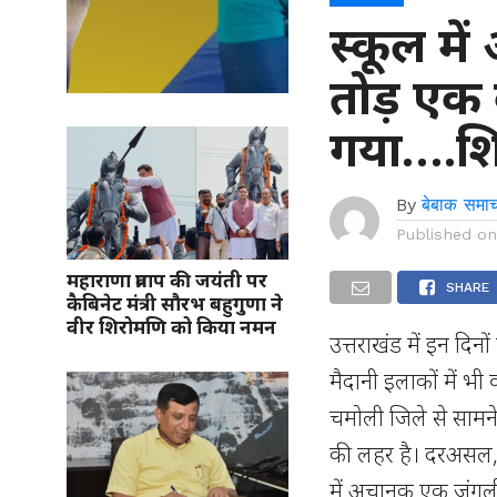
स्कूल म
तोड़ एक 
गया….शिक
By
बेबाक समाच
Published o
महाराणा प्रताप की जयंती पर
SHARE
कैबिनेट मंत्री सौरभ बहुगुणा ने
वीर शिरोमणि को किया नमन
उत्तराखंड में इन दिनों
मैदानी इलाकों में भ
चमोली जिले से सामने
की लहर है। दरअसल, 
में अचानक एक जंगली