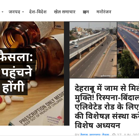
जनपद
देश-विदेश
खेल समाचार
क्राइम
मनोरंजन
ा फैसला:
पहुंचने
होंगी
देहरादून में जाम से मि
मुक्ति! रिस्पना-बिंदा
एलिवेटेड रोड के लिए
की विशेषज्ञ संस्था क
विशेष अध्ययन
BY
बेबाक समाचार डेस्क
27 JUN, 20