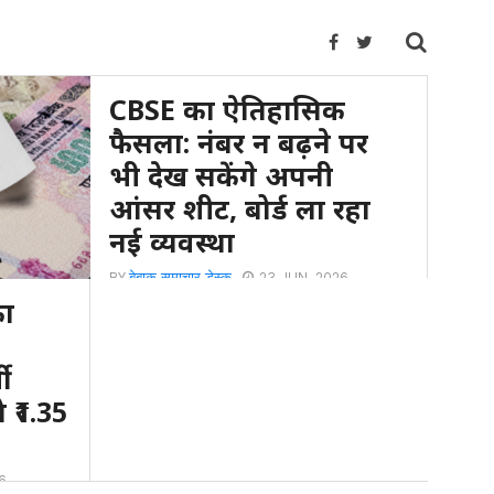
CBSE का ऐतिहासिक
फैसला: नंबर न बढ़ने पर
भी देख सकेंगे अपनी
आंसर शीट, बोर्ड ला रहा
नई व्यवस्था
BY
बेबाक समाचार डेस्क
23 JUN, 2026
का
6
जी
े ₹1.35
6